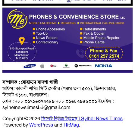
সম্পাদক : মোহাম্মদ বাদশা গাজী
অফিস: কাকলী শপিং সিটি সেন্টার (পঞ্চম তলা ৫০১), জিন্দাবাজার,
সিলেট-৩১০০, বাংলাদেশ।
ফোন : +৮৮ ০১৭১৬০৭২২৮৯ +৮৮ ০১৬৮২৯৪৬০০১ ইমেইল :
sylhetnewstimesbd@gmail.com
Copyright © 2026
সিলেট নিউজ টাইমস্ | Sylhet News Times
.
Powered by
WordPress
and
HitMag
.