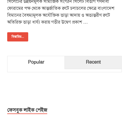
সিলেটের উন্নয়নমূলক সামাজিক সংগঠন সিলেট বিভাগ গণদাবী
ফোরামের পক্ষ থেকে আন্তর্জাতিক রুটে চলাচলের ক্ষেত্রে বাংলাদেশ
বিমানের বৈষম্যমূলক অযৌক্তিক ভাড়া আদায় ও অভ্যন্তরীণ রুটে
অতিরিক্ত ভাড়া ধার্য্য করায় গভীর উদ্বেগ প্রকাশ …
বিস্তারিত...
Popular
Recent
ফেসবুক লাইক পেইজ