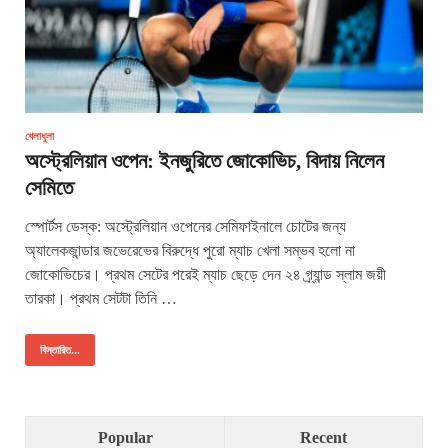
খেলাধুলা
অস্ট্রেলিয়ান ওপেন: ইনজুরিতে জোকোভিচ, বিদায় নিলেন
সেমিতে
স্পোর্টস ডেস্ক: অস্ট্রেলিয়ান ওপেনের সেমিফাইনালে চোটের জন্য
অ্যালেকজান্ডার জভেরেভের বিরুদ্ধে পুরো ম্যাচ খেলা সম্ভব হলো না
জোকোভিচের। প্রথম সেটের পরেই ম্যাচ ছেড়ে দেন ২৪ গ্র্যান্ড স্লাম জয়ী
তারকা। প্রথম সেটটা তিনি …
বিস্তারিত...
Popular
Recent