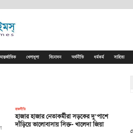
সিলেট নিউজ টাইমস্ | Sy
সিলেট নিউজ টাইমস্ | Sylhet News Times
আন্তর্জাতিক
খেলাধুলা
বিনোদন
অর্থনীতি
ধর্মকর্ম
সাহিত্য
রাজনীতি
হাজার হাজার নেতাকর্মীরা সড়কের দু’পাশে
দাঁড়িয়ে ভালোবাসায় সিক্ত- খালেদা জিয়া
া
ফ