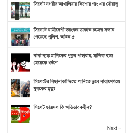
সিলেট নগরীর আখালিয়ায় কিশোর গ্যং এর দৌরাত্ব
সিলেটে যাত্রীবেশী ভয়ংকর ডাকাত চক্রের সন্ধান
পেয়েছে পুলিশ, আটক ৫
বাবা ব্যস্ত মালিকের পুকুর পাহারায়, মালিক ব্যস্ত
মেয়েকে ধর্ষণে
সিলেটের বিছানাকান্দিতে পানিতে ডুবে নারায়ণগঞ্জে
যুবকের মৃত্যু
সিলেট ছাত্রদল কি অভিভাবকহীন?
Next »