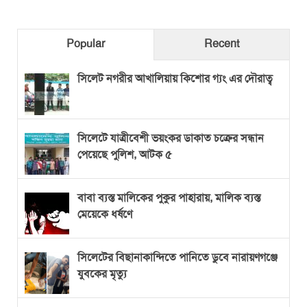
Popular
Recent
সিলেট নগরীর আখালিয়ায় কিশোর গ্যং এর দৌরাত্ব
সিলেটে যাত্রীবেশী ভয়ংকর ডাকাত চক্রের সন্ধান
পেয়েছে পুলিশ, আটক ৫
বাবা ব্যস্ত মালিকের পুকুর পাহারায়, মালিক ব্যস্ত
মেয়েকে ধর্ষণে
সিলেটের বিছানাকান্দিতে পানিতে ডুবে নারায়ণগঞ্জে
যুবকের মৃত্যু