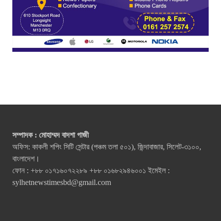
সম্পাদক : মোহাম্মদ বাদশা গাজী
অফিস: কাকলী শপিং সিটি সেন্টার (পঞ্চম তলা ৫০১), জিন্দাবাজার, সিলেট-৩১০০,
বাংলাদেশ।
ফোন : +৮৮ ০১৭১৬০৭২২৮৯ +৮৮ ০১৬৮২৯৪৬০০১ ইমেইল :
sylhetnewstimesbd@gmail.com