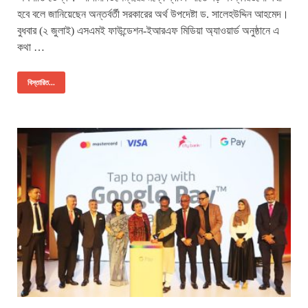
হবে বলে জানিয়েছেন অন্তর্বর্তী সরকারের অর্থ উপদেষ্টা ড. সালেহউদ্দিন আহমেদ।
বুধবার (২ জুলাই) এসএমই ফাউন্ডেশন-ইআরএফ মিডিয়া অ্যাওয়ার্ড অনুষ্ঠানে এ
কথা …
বিস্তারিত...