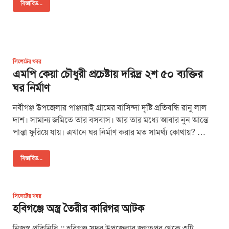
বিস্তারিত...
সিলেটের খবর
এমপি কেয়া চৌধুরী প্রচেষ্টায় দরিদ্র ২শ ৫০ ব্যক্তির
ঘর নির্মাণ
নবীগঞ্জ উপজেলার পাঞ্জারাই গ্রামের বাসিন্দা দৃষ্টি প্রতিবন্ধি রানু লাল
দাশ। সামান্য জমিতে তার বসবাস। আর তার মধ্যে আবার নুন আন্তে
পান্তা ফুরিয়ে যায়। এখানে ঘর নির্মাণ করার মত সামর্থ্য কোথায়? …
বিস্তারিত...
সিলেটের খবর
হবিগঞ্জে অস্ত্র তৈরীর কারিগর আটক
নিজস্ব প্রতিনিধি :: হবিগঞ্জ সদর উপজেলার জগতপুর থেকে ৩টি