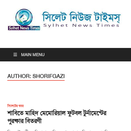
সিলেট নিউজ টাইমস্ | Sylhet
সিলেট নিউজ টাইমস্ | Sylhet News Times
News Times
MAIN MENU
AUTHOR:
SHORIFGAZI
সিলেটের খবর
শাবিতে মাহিদ মেমোরিয়াল ফুটবল টুর্নামেন্টের
পুরষ্কার বিতরণী