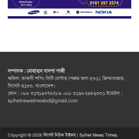
সম্পাদক : মোহাম্মদ বাদশা গাজী
অফিস: কাকলী শপিং সিটি সেন্টার (পঞ্চম তলা ৫০১), জিন্দাবাজার,
সিলেট-৩১০০, বাংলাদেশ।
ফোন : +৮৮ ০১৭১৬০৭২২৮৯ +৮৮ ০১৬৮২৯৪৬০০১ ইমেইল :
sylhetnewstimesbd@gmail.com
Copyright © 2026
সিলেট নিউজ টাইমস্ | Sylhet News Times
.