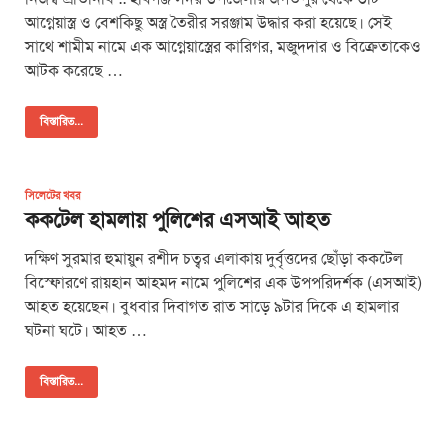
আগ্নেয়াস্ত্র ও বেশকিছু অস্ত্র তৈরীর সরঞ্জাম উদ্ধার করা হয়েছে। সেই
সাথে শামীম নামে এক আগ্নেয়াস্ত্রের কারিগর, মজুদদার ও বিক্রেতাকেও
আটক করেছে …
বিস্তারিত...
সিলেটের খবর
ককটেল হামলায় পুলিশের এসআই আহত
দক্ষিণ সুরমার হুমায়ুন রশীদ চত্বর এলাকায় দুর্বৃত্তদের ছোঁড়া ককটেল
বিস্ফোরণে রায়হান আহমদ নামে পুলিশের এক উপপরিদর্শক (এসআই)
আহত হয়েছেন। বুধবার দিবাগত রাত সাড়ে ৯টার দিকে এ হামলার
ঘটনা ঘটে। আহত …
বিস্তারিত...