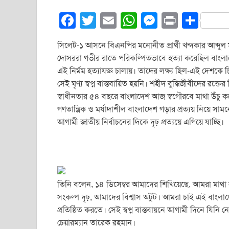
F
T
E
W
M
Pr
S
a
wi
m
h
e
in
h
সিলেট-১ আসনে বিএনপির মনোনীত প্রার্থী খন্দকার আব্দুল 
c
tt
ail
at
ss
t
ar
দোসররা গভীর রাতে পরিকল্পিতভাবে হত্যা করেছিল বাংলাদেশে
e
er
s
e
e
এই নির্মম হত্যাযজ্ঞ চালায়। তাদের লক্ষ্য ছিল-এই দেশকে চির
b
A
n
সেই ঘৃণ্য স্বপ্ন বাস্তবায়িত হয়নি। শহীদ বুদ্ধিজীবীদের 
স্বাধীনতার ৫৪ বছরে বাংলাদেশ আজ স্বগৌরবে মাথা উঁচু করে
o
p
g
গণতান্ত্রিক ও মর্যাদাশীল বাংলাদেশ গড়ার প্রত্যয় নিয়ে স
o
p
er
আগামী জাতীয় নির্বাচনের দিকে দৃঢ় প্রত্যয়ে এগিয়ে যাচ্ছি।
k
তিনি বলেন, ১৪ ডিসেম্বর আমাদের শিখিয়েছে, আমরা মাথা
সংকল্প দৃঢ়, আমাদের বিশ্বাস অটুট। আমরা চাই এই বাংলাদে
প্রতিষ্ঠিত করতে। সেই স্বপ্ন বাস্তবায়নে আগামী দিনে যিনি 
চেয়ারম্যান তারেক রহমান।