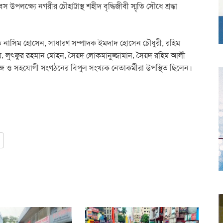
পলক্ষ্যে নগরীর চৌহাট্টাস্থ শহীদ বৃদ্ধিজীবী স্মৃতি সৌধে শ্রদ্ধা
নাসিম হোসেন, সাধারণ সম্পাদক ইমদাদ হোসেন চৌধুরী, রহিম
েম, লুৎফুর রহমান মোহন, সৈয়দ লোকমানুজ্জামান, সৈয়দ রহিম আলী
গ ও সহযোগী সংগঠনের বিপুল সংখ্যক নেতাকর্মীরা উপস্থিত ছিলেন।