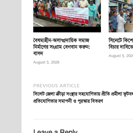
o
p
er
k
বৈষম্যহীন-অসাম্প্রদায়িক সমাজ
সিলেটে কিশো
নির্মাণের সংগ্রাম বেগবান করুন:
বিচার দাবিতে
বাসদ
August 5, 202
August 5, 2026
PREVIOUS ARTICLE
সিলেট জেলা ক্রীড়া সংস্থার সহযোগিতায় প্রীতি প্রমীলা ফুটব
প্রতিযোগিতার সমাপনী ও পুরস্কার বিতরণ
Leave a Reply