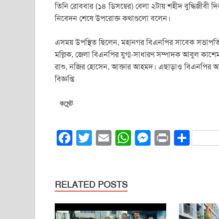
তিনি রোববার (১৪ ডিসম্বের) বেলা ২টায় শহীদ বুদ্ধিজীবী দিবস উ
নিবেদন শেষে উপরোক্ত কথাগুলো বলেন।
এসময় উপস্থিত ছিলেন, মহানগর বিএনপির সাবেক সভাপতি 
মল্লিক, জেলা বিএনপির যুগ্ম-সাধারণ সম্পাদক আবুল কাশ
রাশু, নজির হোসেন, আক্তার আহমদ। এছাড়াও বিএনপির অঙ্
বিজ্ঞপ্তি
কমেন্ট
F
T
E
W
M
Pr
S
a
wi
m
h
e
in
h
c
tt
ail
at
ss
t
ar
e
er
s
e
e
RELATED POSTS
b
A
n
o
p
g