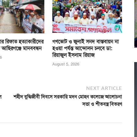
র রিফাত হত্যাকারীদের
গণভোট ও জুলাই সনদ বাস্তবায়ন না
 আছিরগঞ্জে মানববন্ধন
হওয়া পর্যন্ত আন্দোলন চলবে ডা:
রিয়াজুল ইসলাম রিয়াজ
6
August 5, 2026
NEXT ARTICLE
ল
শহীদ বুদ্ধিজীবী দিবসে সরকারি মদন মোহন কলেজে আলোচনা
সভা ও শীতবস্ত্র বিতরণ