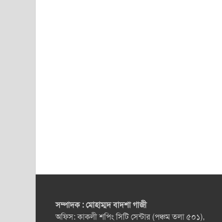
সম্পাদক : মোহাম্মদ বাদশা গাজী
অফিস: কাকলী শপিং সিটি সেন্টার (পঞ্চম তলা ৫০১),