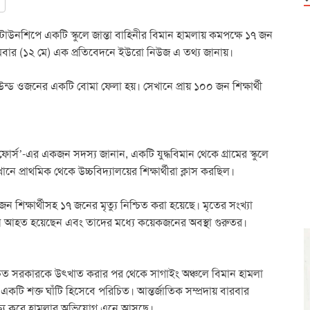
টাউনশিপে একটি স্কুলে জান্তা বাহিনীর বিমান হামলায় কমপক্ষে ১৭ জন
সোমবার (১২ মে) এক প্রতিবেদনে ইউরো নিউজ এ তথ্য জানায়।
াউন্ড ওজনের একটি বোমা ফেলা হয়। সেখানে প্রায় ১০০ জন শিক্ষার্থী
 ফোর্স’-এর একজন সদস্য জানান, একটি যুদ্ধবিমান থেকে গ্রামের স্কুলে
প্রাথমিক থেকে উচ্চবিদ্যালয়ের শিক্ষার্থীরা ক্লাস করছিল।
ন শিক্ষার্থীসহ ১৭ জনের মৃত্যু নিশ্চিত করা হয়েছে। মৃতের সংখ্যা
জন আহত হয়েছেন এবং তাদের মধ্যে কয়েকজনের অবস্থা গুরুতর।
্বাচিত সরকারকে উৎখাত করার পর থেকে সাগাইং অঞ্চলে বিমান হামলা
র একটি শক্ত ঘাঁটি হিসেবে পরিচিত। আন্তর্জাতিক সম্প্রদায় বারবার
লক্ষ্য করে হামলার অভিযোগ এনে আসছে।