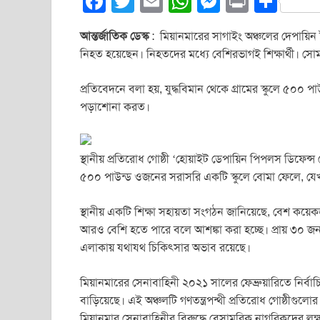
F
T
E
W
M
Pr
S
a
wi
m
h
e
in
h
আন্তর্জাতিক ডেস্ক
: মিয়ানমারের সাগাইং অঞ্চলের দেপায়িন 
c
tt
ail
at
ss
t
ar
নিহত হয়েছেন। নিহতদের মধ্যে বেশিরভাগই শিক্ষার্থী। 
e
er
s
e
e
b
A
n
প্রতিবেদনে বলা হয়, যুদ্ধবিমান থেকে গ্রামের স্কুলে ৫০০ প
পড়াশোনা করত।
o
p
g
o
p
er
k
স্থানীয় প্রতিরোধ গোষ্ঠী ‘হোয়াইট ডেপায়িন পিপলস ডিফেন্স
৫০০ পাউন্ড ওজনের সরাসরি একটি স্কুলে বোমা ফেলে, যেখানে 
স্থানীয় একটি শিক্ষা সহায়তা সংগঠন জানিয়েছে, বেশ কয়েকজ
আরও বেশি হতে পারে বলে আশঙ্কা করা হচ্ছে। প্রায় ৩০ 
এলাকায় যথাযথ চিকিৎসার অভাব রয়েছে।
মিয়ানমারের সেনাবাহিনী ২০২১ সালের ফেব্রুয়ারিতে নির
বাড়িয়েছে। এই অঞ্চলটি গণতন্ত্রপন্থী প্রতিরোধ গোষ্ঠীগুলো
মিয়ানমার সেনাবাহিনীর বিরুদ্ধে বেসামরিক নাগরিকদের 